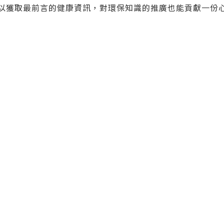
以獲取最前言的健康資訊，對環保知識的推廣也能貢獻一份
您的
我
以