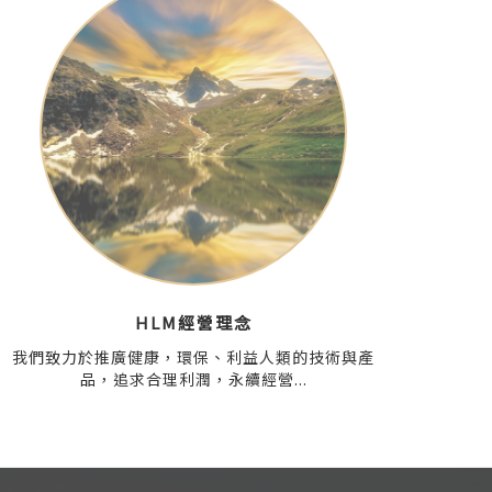
HLM經營理念
我們致力於推廣健康，環保、利益人類的技術與產
品，追求合理利潤，永續經營...