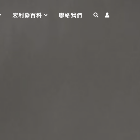
宏利淼百科
聯絡我們