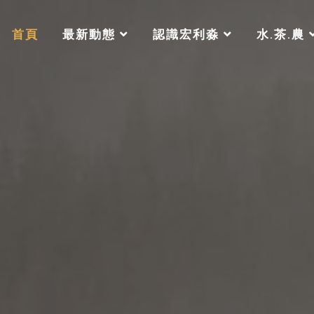
首頁
最新動態
認識宏利淼
水.茶.農