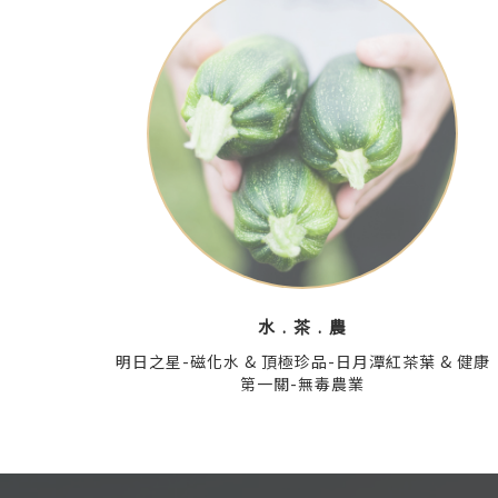
水 . 茶 . 農
明日之星-磁化水 & 頂極珍品-日月潭紅茶葉 & 健康
第一關-無毒農業