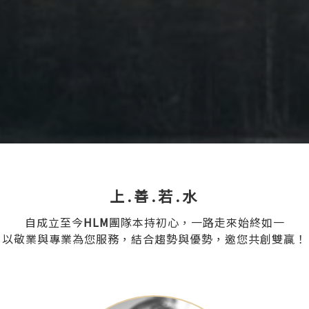
上.善.若.水
自成立至今
HLM
團隊本持初心，一路走來始終如一
以敬業與專業為您服務，結合趨勢與優勢，邀您共創雙贏！