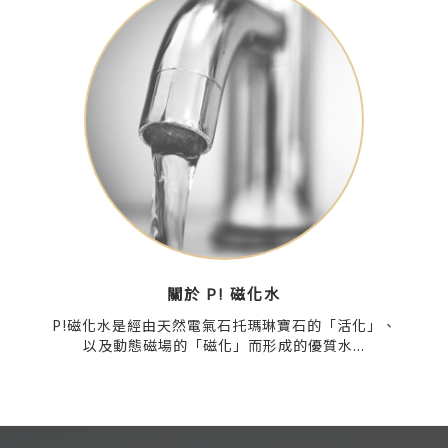
關於 P! 磁化水
P!磁化水是經由天然電氣石托瑪琳寶石的「活化」、
以及動態磁場的「磁化」而形成的優質水...